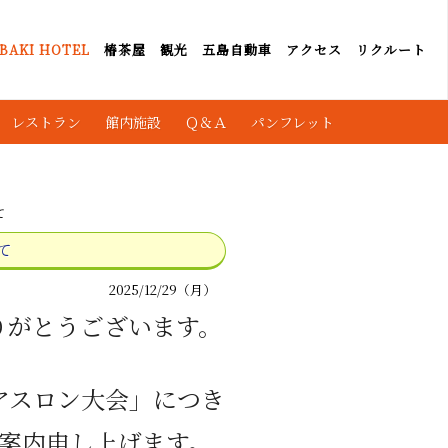
BAKI HOTEL
椿茶屋
観光
五島自動車
アクセス
リクルート
レストラン
館内施設
Ｑ＆Ａ
パンフレット
て
て
2025/12/29（月）
りがとうございます。
アスロン大会」につき
案内申し上げます。