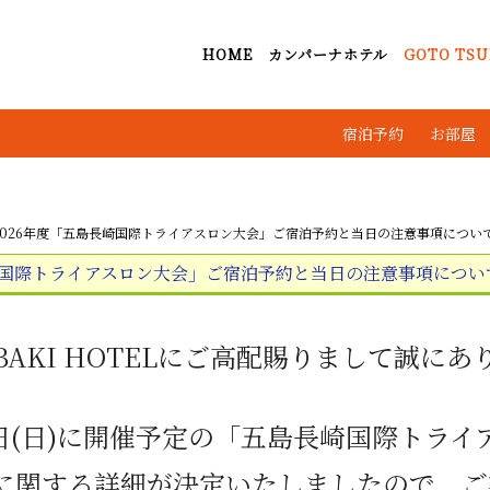
HOME
カンパーナホテル
GOTO TSU
宿泊予約
お部屋
2026年度「五島長崎国際トライアスロン大会」ご宿泊予約と当日の注意事項につい
崎国際トライアスロン大会」ご宿泊予約と当日の注意事項につい
BAKI HOTEL
にご高配賜りまして誠にあ
日
(
日
)
に開催予定の「五島長崎国際トライ
に関する詳細が決定いたしましたので、ご