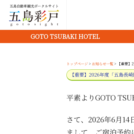
GOTO TSUBAKI HOTEL
トップページ
>
お知らせ一覧
> 【重要】
【重要】2026年度「五島長
平素より
GOTO TSU
さて、
2026
年
6
月
14
まして、ご宿泊予約