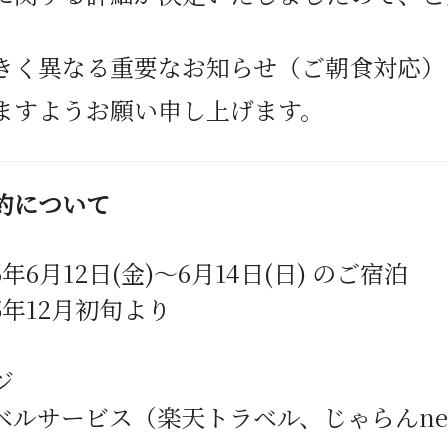
きく異なる重要なお知らせ（ご朝食対応）
ますようお願い申し上げます。
約について
6
年
6
月
12
日
(金
)
～
6
月14日
(日
)
のご宿泊
5
年
12
月初旬より
ジ
ベルサービス（楽天トラベル、じゃらん
ne